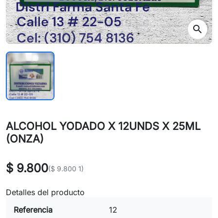
search
ALCOHOL YODADO X 12UNDS X 25ML
(ONZA)
$ 9.800
($ 9.800 1)
Detalles del producto
Referencia
12