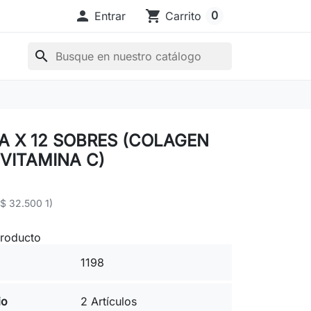

shopping_cart
0
Entrar
Carrito
search
DA X 12 SOBRES (COLAGEN
 VITAMINA C)
($ 32.500 1)
producto
1198
io
2 Artículos