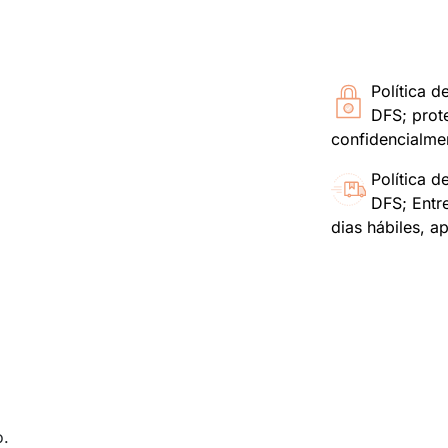
Política d
DFS; prot
confidencialme
Política d
DFS; Entr
dias hábiles, a
o.