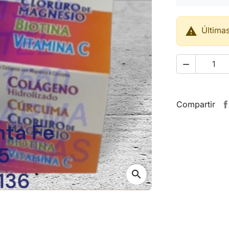

Última

Compartir
search