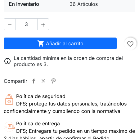
En inventario
36 Artículos



Añadir al carrito
favorite_border
La cantidad mínima en la orden de compra del

producto es 3.
Compartir
Política de seguridad
DFS; protege tus datos personales, tratándolos
confidencialmente y cumpliendo con la normativa
Política de entrega
DFS; Entregara tu pedido en un tiempo maximo de
2 dias hábiles, apartir de confirmar el Pedido